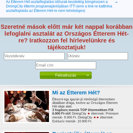
Az Étterem Hét asztalfoglalási időszak kezdetéig böngésszen a
DiningCity éttermi programajánlójában ITT! (erre a link-re kattintva
asztalfoglalás az Étterem Hét-re nem lehetséges)
Szeretné mások előtt már két nappal korábban
lefoglalni asztalát az Országos Étterem Hét-
re? Iratkozzon fel hírlevelünkre és
tájékoztatjuk!
Mi az Étterem Hét?
Étkezni egy igazán jó minőségű étteremben
általában drága, kivéve az Országos Étterem
Hét ideje alatt.
3 fogásos menük TOP éttermekben FIX
6.900 Ft-tól!
DiningCity
★
éttermek: Prémium
menük- 8.900 Ft. DiningCity
★★
éttermek:
Exkluzív menük- 10.900 Ft.