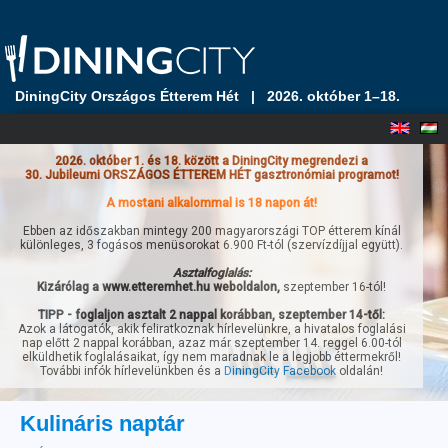
DiningCity Országos Étterem Hét
|
2026. október 1–18.
2026. október 1. és 18. között a DiningCity megrendezi a
30. Jubileumi ORSZÁGOS ÉTTEREM HÉT gasztronómiai programot!
A mostani alkalommal is 18 napon át!
Ebben az időszakban mintegy 200 magyarországi TOP étterem kínál
különleges, 3 fogásos menüsorokat 6.900 Ft-tól (szervízdíjjal együtt).
Asztalfoglalás:
Kizárólag a www.etteremhet.hu weboldalon,
szeptember 16-tól!
TIPP - foglaljon asztalt 2 nappal korábban, szeptember 14-től:
Azok a látogatók, akik feliratkoznak hírlevelünkre, a hivatalos foglalási
nap előtt 2 nappal korábban, azaz már szeptember 14. reggel 6.00-tól
elküldhetik foglalásaikat, így nem maradnak le a legjobb éttermekről!
További infók hírlevelünkben és a
DiningCity Facebook
oldalán!
Kulináris naptár