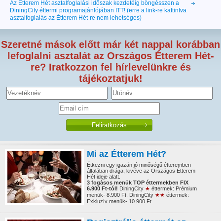
Az Étterem Hét asztalfoglalási időszak kezdetéig böngésszen a
DiningCity éttermi programajánlójában ITT! (erre a link-re kattintva
asztalfoglalás az Étterem Hét-re nem lehetséges)
Szeretné mások előtt már két nappal korábban
lefoglalni asztalát az Országos Étterem Hét-
re? Iratkozzon fel hírlevelünkre és
tájékoztatjuk!
Mi az Étterem Hét?
Étkezni egy igazán jó minőségű étteremben
általában drága, kivéve az Országos Étterem
Hét ideje alatt.
3 fogásos menük TOP éttermekben FIX
6.900 Ft-tól!
DiningCity
★
éttermek: Prémium
menük- 8.900 Ft. DiningCity
★★
éttermek:
Exkluzív menük- 10.900 Ft.