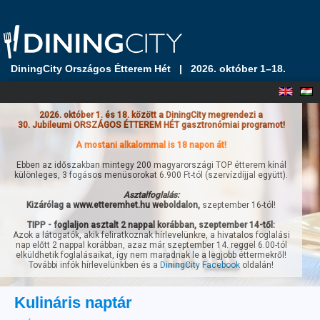
DiningCity Országos Étterem Hét
|
2026. október 1–18.
2026. október 1. és 18. között a DiningCity megrendezi a
30. Jubileumi ORSZÁGOS ÉTTEREM HÉT gasztronómiai programot!
A mostani alkalommal is 18 napon át!
Ebben az időszakban mintegy 200 magyarországi TOP étterem kínál
különleges, 3 fogásos menüsorokat 6.900 Ft-tól (szervízdíjjal együtt).
Asztalfoglalás:
Kizárólag a www.etteremhet.hu weboldalon,
szeptember 16-tól!
TIPP - foglaljon asztalt 2 nappal korábban, szeptember 14-től:
Azok a látogatók, akik feliratkoznak hírlevelünkre, a hivatalos foglalási
nap előtt 2 nappal korábban, azaz már szeptember 14. reggel 6.00-tól
elküldhetik foglalásaikat, így nem maradnak le a legjobb éttermekről!
További infók hírlevelünkben és a
DiningCity Facebook
oldalán!
Kulináris naptár